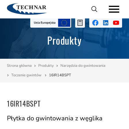
Katalogi
Produkty
Produkty
Usługi
O nas
Strona główna
Produkty
Narzędzia do gwintowania
Toczenie gwintów
16IR14BSPT
Promocje
Dane techniczne
16IR14BSPT
Kontakt
Płytka do gwintowania z węglika