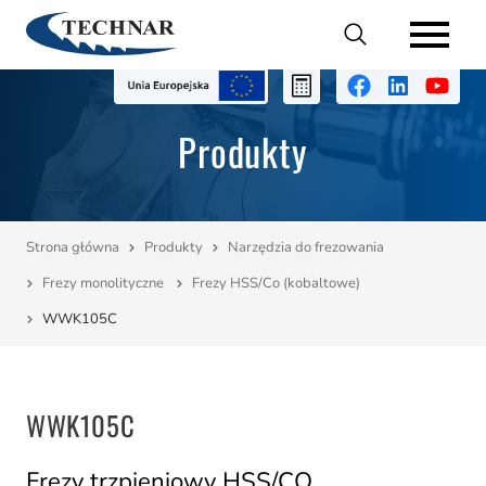
Katalogi
Produkty
Produkty
Usługi
O nas
Strona główna
Produkty
Narzędzia do frezowania
Frezy monolityczne
Frezy HSS/Co (kobaltowe)
Promocje
WWK105C
Dane techniczne
Kontakt
WWK105C
Frezy trzpieniowy HSS/CO