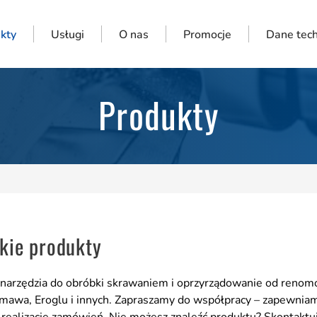
kty
Usługi
O nas
Promocje
Dane tech
Produkty
kie produkty
narzędzia do obróbki skrawaniem i oprzyrządowanie od reno
mawa, Eroglu i innych. Zapraszamy do współpracy – zapewniam
realizację zamówień. Nie możesz znaleźć produktu?
Skontaktuj