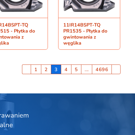
R14BSPT-TQ
11IR14BSPT-TQ
515 - Płytka do
PR1535 - Płytka do
ntowania z
gwintowania z
lika
węglika
1
2
3
4
5
...
4696
krawaniem
alne