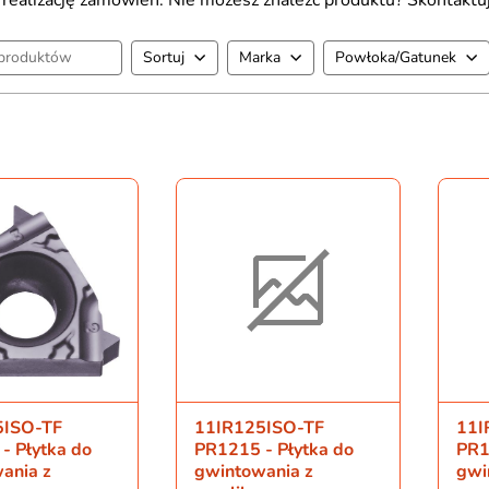
Sortuj
Marka
Powłoka/Gatunek
5ISO-TF
11IR125ISO-TF
11I
- Płytka do
PR1215 - Płytka do
PR1
ania z
gwintowania z
gwi