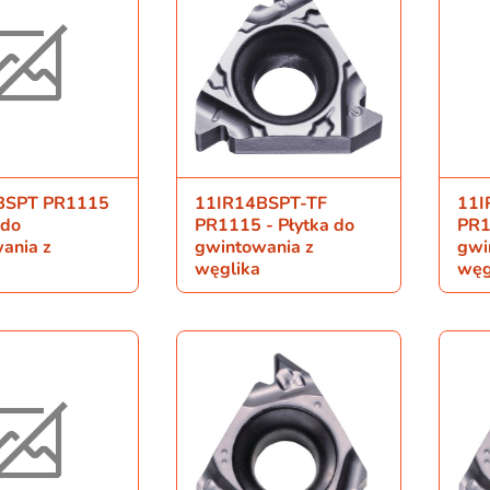
BSPT PR1115
11IR14BSPT-TF
11I
 do
PR1115 - Płytka do
PR1
ania z
gwintowania z
gwi
węglika
węg