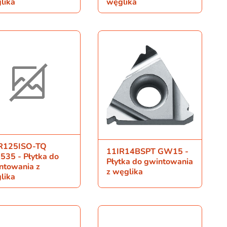
lika
węglika
R125ISO-TQ
11IR14BSPT GW15 -
535 - Płytka do
Płytka do gwintowania
ntowania z
z węglika
lika