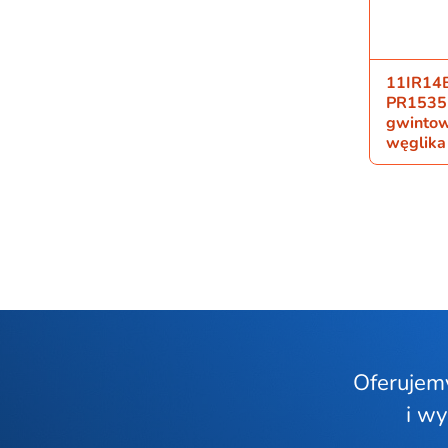
11IR14
PR1535 
gwintow
węglika
Oferujem
i w