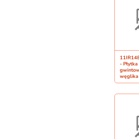
11IR14
- Płytka
gwintow
węglika