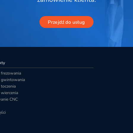
Przejdź do usług
kty
 frezowania
o gwintowania
 toczenia
 wiercenia
wanie CNC
ści