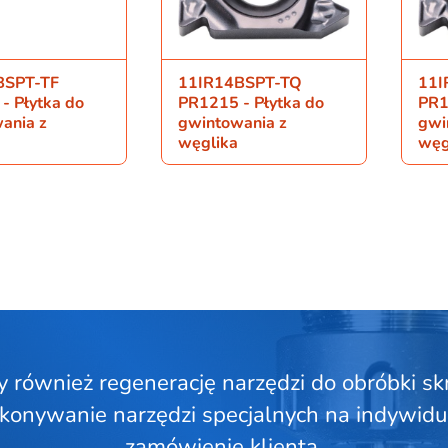
BSPT-TF
11IR14BSPT-TQ
11I
- Płytka do
PR1215 - Płytka do
PR1
ania z
gwintowania z
gwi
węglika
węg
y również regenerację narzędzi do obróbki s
ykonywanie narzędzi specjalnych na indywidu
zamówienie klienta.