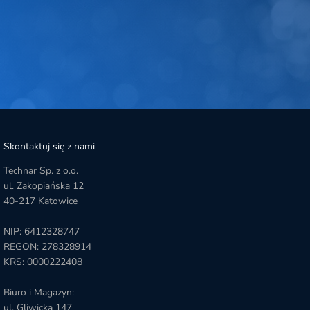
Skontaktuj się z nami
Technar Sp. z o.o.
ul. Zakopiańska 12
40-217 Katowice
NIP: 6412328747
REGON: 278328914
KRS: 0000222408
Biuro i Magazyn:
ul. Gliwicka 147